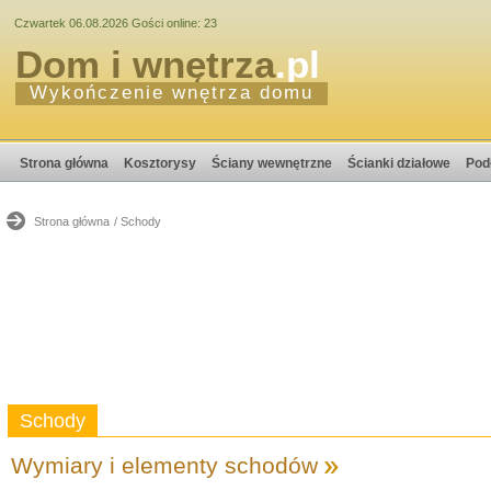
Czwartek 06.08.2026 Gości online: 23
Dom i wnętrza
.pl
Wykończenie wnętrza domu
Strona główna
Kosztorysy
Ściany wewnętrzne
Ścianki działowe
Pod
Strona główna
/ Schody
Schody
Wymiary i elementy schodów