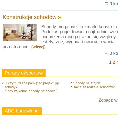
0 ko
Konstrukcje schodów
Schody mogą mieć rozmaite konstrukc
Podczas projektowania najtrudniejsze 
pogodzenia mogą okazać się względy
estetyczne, wygoda i uwarunkowania
przestrzenne.
{więcej}
0 ko
1
2
Porady ekspertów
O czym trzeba pamiętać projektując
Schody na strych
schody?
Jakie są rodzaje schodów?
Kiedy wykonać schody betonowe?
Zobacz w
ABC budowlane