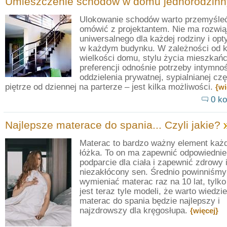
Umieszczenie schodów w domu jednorodzin
Ulokowanie schodów warto przemyśleć
omówić z projektantem. Nie ma rozwią
uniwersalnego dla każdej rodziny i op
w każdym budynku. W zależności od ks
wielkości domu, stylu życia mieszkańc
preferencji odnośnie potrzeby intymnoś
oddzielenia prywatnej, sypialnianej czę
piętrze od dziennej na parterze – jest kilka możliwości.
{wi
0 ko
Najlepsze materace do spania... Czyli jakie?
Materac to bardzo ważny element każ
łóżka. To on ma zapewnić odpowiednie
podparcie dla ciała i zapewnić zdrowy 
niezakłócony sen. Średnio powinniśmy
wymieniać materac raz na 10 lat, tylko
jest teraz tyle modeli, że warto wiedzie
materac do spania będzie najlepszy i
najzdrowszy dla kręgosłupa.
{więcej}