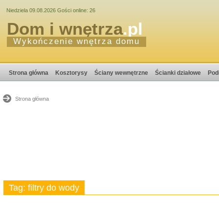
Niedziela 09.08.2026 Gości online: 26
Dom i wnętrza
.pl
Wykończenie wnętrza domu
Strona główna
Kosztorysy
Ściany wewnętrzne
Ścianki działowe
Pod
Strona główna
Tag: filtry do wody