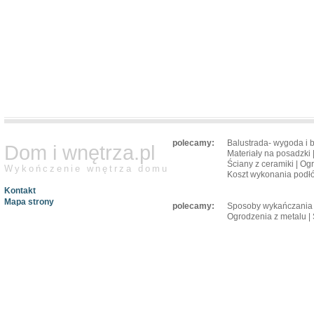
polecamy:
Balustrada- wygoda i 
Dom i wnętrza.pl
Materiały na posadzki
Ściany z ceramiki
|
Ogr
Wykończenie wnętrza domu
Koszt wykonania podł
Kontakt
Mapa strony
polecamy:
Sposoby wykańczania 
Ogrodzenia z metalu
|