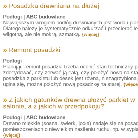
Posadzka drewniana na dłużej
Podłogi
| ABC budowlane
Największym wrogiem podłóg drewnianych jest woda i pia
Dlatego należy je systematycznie odkurzać i przecierać l
wilgotną, ale nie mokrą, szmatką.
{więcej}
Remont posadzki
Podłogi
Planując remont posadzki trzeba ocenić stan techniczny p
zdecydować, czy zerwać ją całą, czy położyć nową na star
posadzka z parkietu lub desek jest równa, niezagrzybiona,
ugina się, można położyć nową posadzkę na starej.
{więce
Z jakich gatunków drewna ułożyć parkiet w
salonie, a z jakich w przedpokoju?
Podłogi
| ABC budowlane
Drewno miękkie (sosna, świerk, jodła) nadaje się na posa
pomieszczeniach o niewielkim nasileniu ruchu, np. w sypia
{więcej}