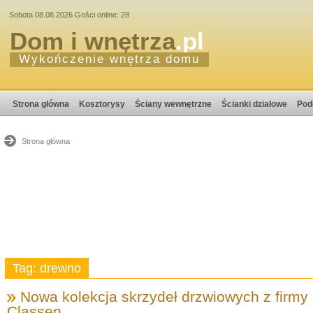
Sobota 08.08.2026 Gości online: 28
Dom i wnętrza
.pl
Wykończenie wnętrza domu
Strona główna
Kosztorysy
Ściany wewnętrzne
Ścianki działowe
Pod
Strona główna
Tag: drewno
Nowa kolekcja skrzydeł drzwiowych z firmy
Classen