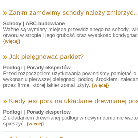
Zanim zamówimy schody należy zmierzyć..
Schody
| ABC budowlane
Ważne są wymiary miejsca przewidzianego na schody, wi
otworu w stropie i jego grubość oraz wysokość kondygnacj
{więcej}
Jak pielęgnować parkiet?
Podłogi
| Porady ekspertów
Przed rozpoczęciem użytkowania powinniśmy pamiętać o
wykonaniu pierwszej pielęgnacji podłogi środkiem, zalec
przez firmę, której lakier został użyty.
{więcej}
Kiedy jest pora na układanie drewnianej po
Podłogi
| Porady ekspertów
Z układaniem drewnianej podłogi w nowym domu nie warto
spieszyć.
{więcej}