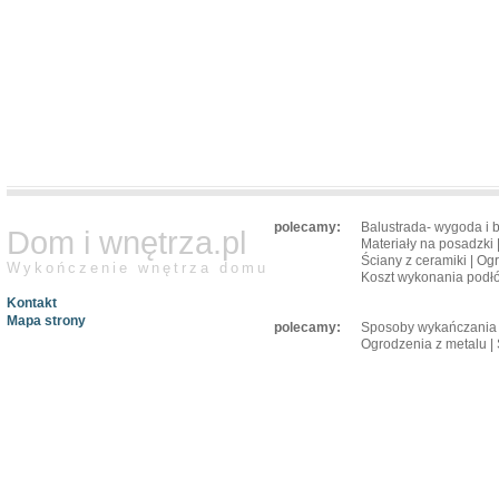
polecamy:
Balustrada- wygoda i 
Dom i wnętrza.pl
Materiały na posadzki
Ściany z ceramiki
|
Ogr
Wykończenie wnętrza domu
Koszt wykonania podł
Kontakt
Mapa strony
polecamy:
Sposoby wykańczania 
Ogrodzenia z metalu
|