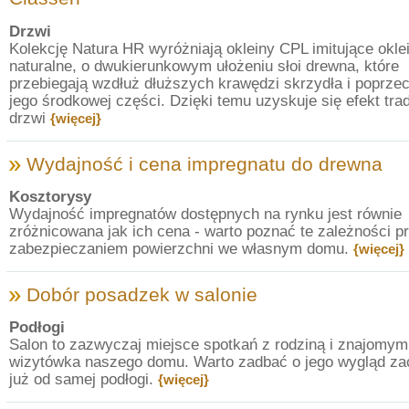
Drzwi
Kolekcję Natura HR wyróżniają okleiny CPL imitujące okle
naturalne, o dwukierunkowym ułożeniu słoi drewna, które
przebiegają wzdłuż dłuższych krawędzi skrzydła i poprze
jego środkowej części. Dzięki temu uzyskuje się efekt tra
drzwi
{więcej}
Wydajność i cena impregnatu do drewna
Kosztorysy
Wydajność impregnatów dostępnych na rynku jest równie
zróżnicowana jak ich cena - warto poznać te zależności p
zabezpieczaniem powierzchni we własnym domu.
{więcej}
Dobór posadzek w salonie
Podłogi
Salon to zazwyczaj miejsce spotkań z rodziną i znajomymi
wizytówka naszego domu. Warto zadbać o jego wygląd za
już od samej podłogi.
{więcej}