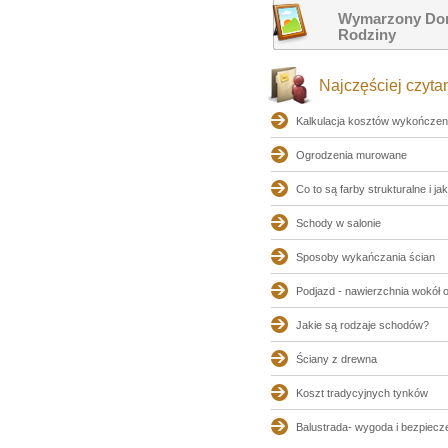
Wymarzony Dom
Rodziny
Najczęściej czyta
Kalkulacja kosztów wykończen
Ogrodzenia murowane
Co to są farby strukturalne i jak
Schody w salonie
Sposoby wykańczania ścian
Podjazd - nawierzchnia wokół 
Jakie są rodzaje schodów?
Ściany z drewna
Koszt tradycyjnych tynków
Balustrada- wygoda i bezpiecz