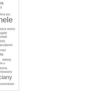
wa
sy
kna pvc
nele
piece wolno
ojekt
ustaki
dzle
przątanie
rowy
ta
wanny
ła u
zenia
trolowany
ciany
ndamentowe