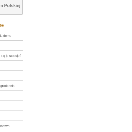
 Polskiej
ne
ia domu
 się je stosuje?
ogrodzenia
eństwo