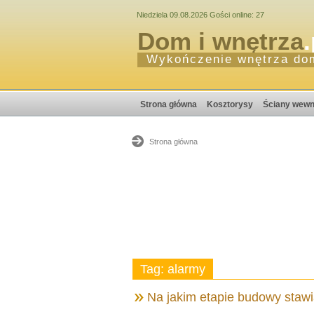
Niedziela 09.08.2026 Gości online: 27
Dom i wnętrza
.
Wykończenie wnętrza do
Strona główna
Kosztorysy
Ściany wewn
Strona główna
Tag: alarmy
Na jakim etapie budowy stawi