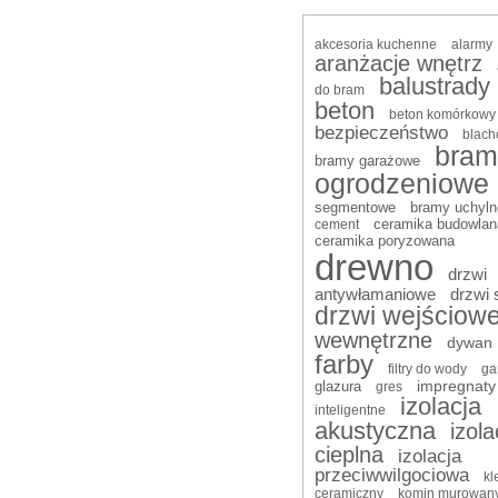
akcesoria kuchenne
alarmy
aranżacje wnętrz
balustrady
do bram
beton
beton komórkowy
bezpieczeństwo
blach
bram
bramy garażowe
ogrodzeniowe
segmentowe
bramy uchyln
ceramika budowlan
cement
ceramika poryzowana
drewno
drzwi
antywłamaniowe
drzwi 
drzwi wejściow
wewnętrzne
dywan
farby
filtry do wody
ga
impregnaty
glazura
gres
izolacja
inteligentne
akustyczna
izola
cieplna
izolacja
przeciwwilgociowa
kl
ceramiczny
komin murowan