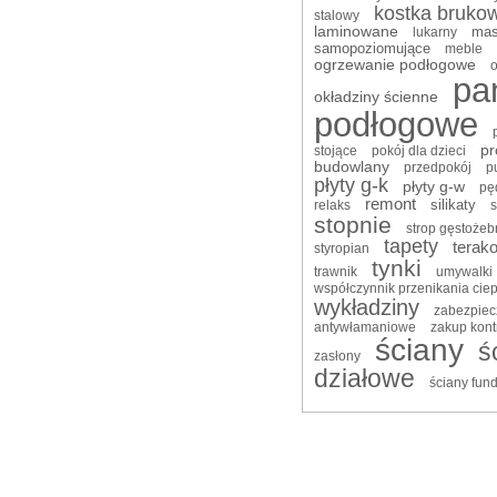
kostka bruko
stalowy
laminowane
ma
lukarny
samopoziomujące
meble
ogrzewanie podłogowe
o
pa
okładziny ścienne
podłogowe
pr
stojące
pokój dla dzieci
budowlany
przedpokój
p
płyty g-k
płyty g-w
pę
remont
silikaty
relaks
s
stopnie
strop gęstożeb
tapety
terako
styropian
tynki
trawnik
umywalki
współczynnik przenikania ciep
wykładziny
zabezpiec
antywłamaniowe
zakup kon
ściany
ś
zasłony
działowe
ściany fu