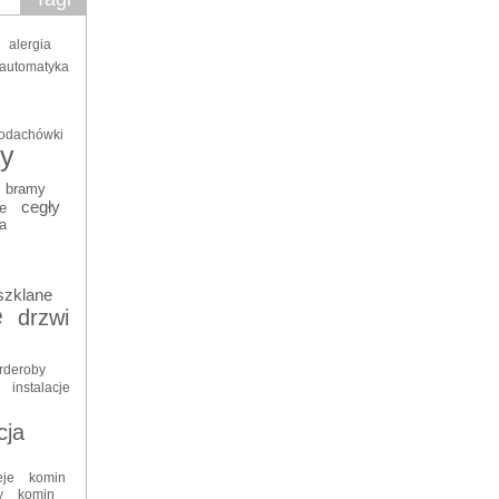
alergia
automatyka
odachówki
y
bramy
cegły
e
a
szklane
e
drzwi
rderoby
instalacje
cja
eje
komin
y
komin