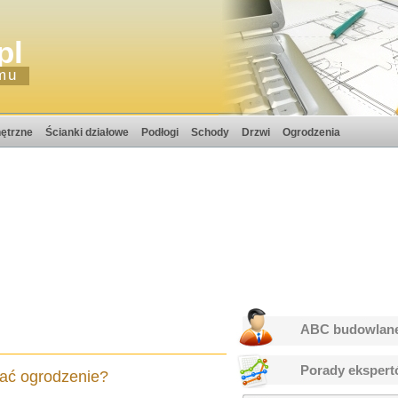
pl
mu
ętrzne
Ścianki działowe
Podłogi
Schody
Drzwi
Ogrodzenia
ABC budowlan
Porady eksper
ać ogrodzenie?