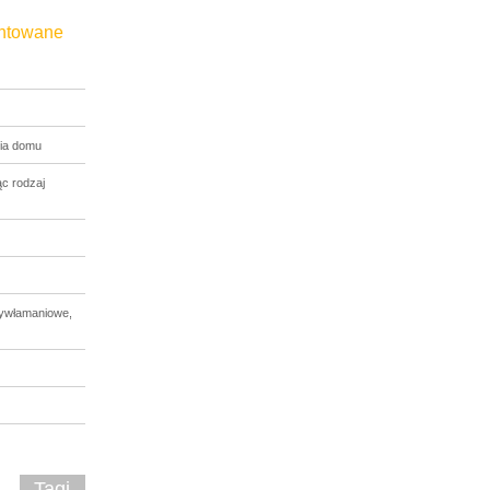
entowane
ia domu
c rodzaj
tywłamaniowe,
Tagi