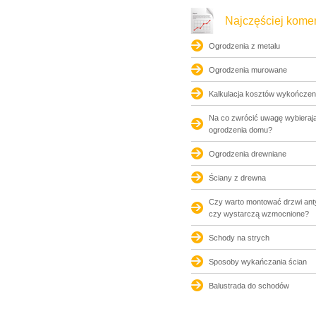
Najczęściej kom
Ogrodzenia z metalu
Ogrodzenia murowane
Kalkulacja kosztów wykończen
Na co zwrócić uwagę wybierają
ogrodzenia domu?
Ogrodzenia drewniane
Ściany z drewna
Czy warto montować drzwi an
czy wystarczą wzmocnione?
Schody na strych
Sposoby wykańczania ścian
Balustrada do schodów