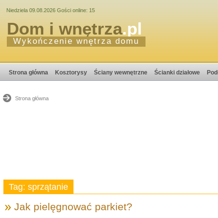
Niedziela 09.08.2026 Gości online: 15
Dom i wnętrza
.pl
Wykończenie wnętrza domu
Strona główna
Kosztorysy
Ściany wewnętrzne
Ścianki działowe
Pod
Strona główna
Tag: sprzątanie
Jak pielęgnować parkiet?