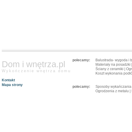
polecamy:
Balustrada- wygoda i 
Dom i wnętrza.pl
Materiały na posadzki
Ściany z ceramiki
|
Ogr
Wykończenie wnętrza domu
Koszt wykonania podł
Kontakt
Mapa strony
polecamy:
Sposoby wykańczania 
Ogrodzenia z metalu
|