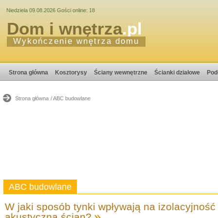
Niedziela 09.08.2026 Gości online: 18
Dom i wnętrza
.pl
Wykończenie wnętrza domu
Strona główna
Kosztorysy
Ściany wewnętrzne
Ścianki działowe
Pod
Strona główna
/ ABC budowlane
ABC budowlane
W jaki sposób tynki wpływają na izolacyjność
akustyczną ścian?