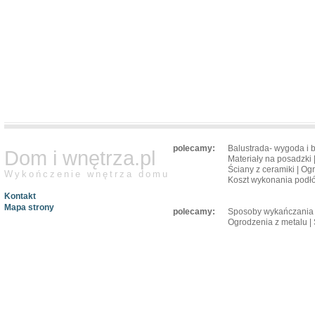
polecamy:
Balustrada- wygoda i 
Dom i wnętrza.pl
Materiały na posadzki
Ściany z ceramiki
|
Ogr
Wykończenie wnętrza domu
Koszt wykonania podł
Kontakt
Mapa strony
polecamy:
Sposoby wykańczania 
Ogrodzenia z metalu
|