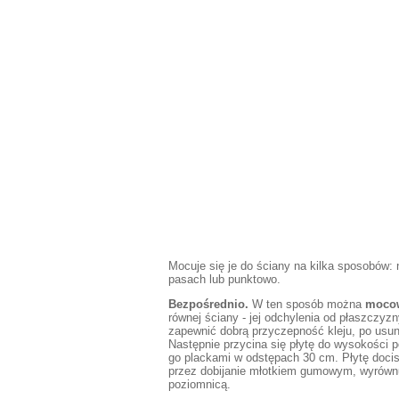
Mocuje się je do ściany na kilka sposobów: 
pasach lub punktowo.
Bezpośrednio.
W ten sposób można
mocow
równej ściany - jej odchylenia od płaszczy
zapewnić dobrą przyczepność kleju, po usuni
Następnie przycina się płytę do wysokości 
go plackami w odstępach 30 cm. Płytę docisk
przez dobijanie młotkiem gumowym, wyrównuj
poziomnicą.