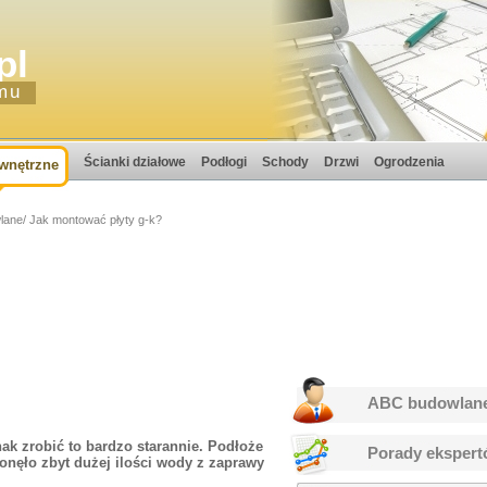
pl
mu
Ścianki działowe
Podłogi
Schody
Drzwi
Ogrodzenia
wnętrzne
lane
/ Jak montować płyty g-k?
ABC budowlan
nak zrobić to bardzo starannie. Podłoże
Porady eksper
onęło zbyt dużej ilości wody z zaprawy