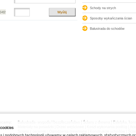
Schody na strych
Wyślij
Sposoby wykańczania ścian
Balustrada do schodów
ecamy:
Balustrada- wygoda i bezpieczeństwo
|
Ściany z drewna
|
Estetyka, kons
Materiały na posadzki
|
Drzwi wejściowe
|
Koszt wykonania podłóg
|
Ara
 cookies
Ściany z ceramiki
|
Ogrodzenia drewniane
|
Konstrukcje schodów
|
Ścia
es i podobnych technologii używamy w celach reklamowych, statystycznych or