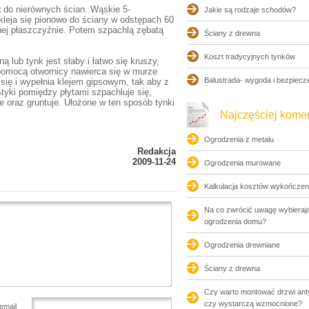
t
do nierównych ścian. Wąskie 5-
Jakie są rodzaje schodów?
kleja się pionowo do ściany w odstępach 60
nej płaszczyźnie. Potem szpachlą zębatą
Ściany z drewna
Koszt tradycyjnych tynków
ą lub tynk jest słaby i łatwo się kruszy,
pomocą otwornicy nawierca się w murze
Balustrada- wygoda i bezpiecz
się i wypełnia klejem gipsowym, tak aby z
Styki pomiędzy płytami szpachluje się,
 oraz gruntuje. Ułożone w ten sposób tynki
.
Najczęściej kom
Ogrodzenia z metalu
Redakcja
2009-11-24
Ogrodzenia murowane
Kalkulacja kosztów wykończen
Na co zwrócić uwagę wybierają
ogrodzenia domu?
Ogrodzenia drewniane
Ściany z drewna
Czy warto montować drzwi an
czy wystarczą wzmocnione?
email