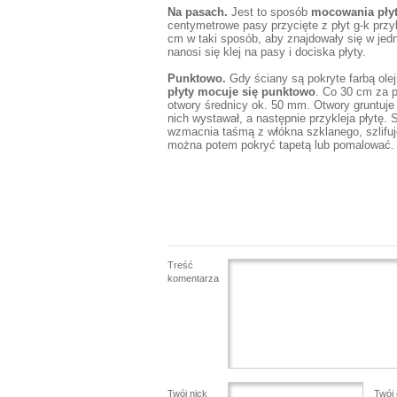
Na pasach.
Jest to sposób
mocowania pły
centymetrowe pasy przycięte z płyt g-k przy
cm w taki sposób, aby znajdowały się w jed
nanosi się klej na pasy i dociska płyty.
Punktowo.
Gdy ściany są pokryte farbą olejn
płyty mocuje się punktowo
. Co 30 cm za 
otwory średnicy ok. 50 mm. Otwory gruntuje 
nich wystawał, a następnie przykleja płytę. 
wzmacnia taśmą z włókna szklanego, szlifuje
można potem pokryć tapetą lub pomalować
Treść
komentarza
Twój nick
Twój 