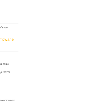
eństwo
entowane
ia domu
c rodzaj
tywłamaniowe,