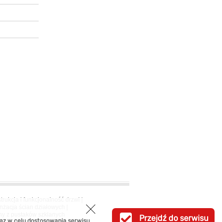
trukcja i funkcjonalność drzwi
|
nżacja ścian działowych
|
ny z pustaków szklanych
Przejdź do serwisu
az w celu dostosowania serwisu