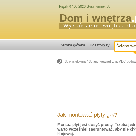
Piątek 07.08.2026 Gości online: 58
Dom i wnętrza
.
Wykończenie wnętrza do
Strona główna
Kosztorysy
Ściany we
Strona główna
/ Ściany wewnętrzne
/ ABC budow
Jak montować płyty g-k?
Montaż płyt jest dosyć prosty. Trzeba jed
warto wcześniej zagruntować, aby nie chł
klejowej.