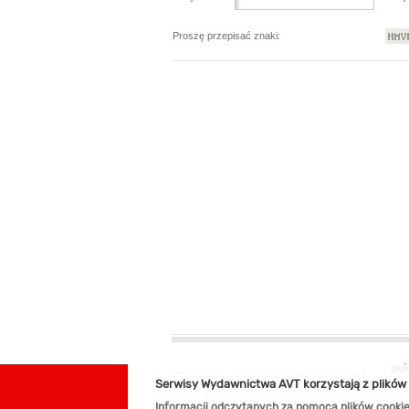
Proszę przepisać znaki:
pol
Dom i wnętrza.pl
Serwisy Wydawnictwa AVT korzystają z plików
Wykończenie wnętrza domu
Informacji odczytanych za pomocą plików cooki