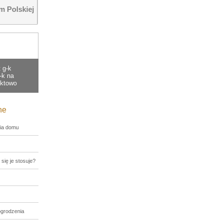
 Polskiej
 g-k
-k na
nktowo
ne
ia domu
 się je stosuje?
ogrodzenia