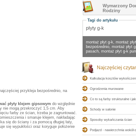
Wymarzony Dom
Rodziny
Tagi do artykułu
płyty g-k
montaż płyt g-k, montaż płyt
bezpośrednio, montaż płyt g
pasach, montaż płyt g-k pu
Najczęściej czyta
Kalkulacja kosztów wykończen
Ogrodzenia murowane
najczęściej przykleja bezpośrednio, na
Co to są farby strukturalne i jak
ać płyty klejem gipsowym
do względnie
zny nie mogą przekroczyć 1,5 cm. Aby
Schody w salonie
ęciu farby ze ścian, trzeba je zagruntować.
pomieszczenia i smaruje klejem, nakładając
Sposoby wykańczania ścian
a się do ściany i za pomocą długiej łaty,
e się wypukłości oraz koryguje położenie
Podjazd - nawierzchnia wokół 