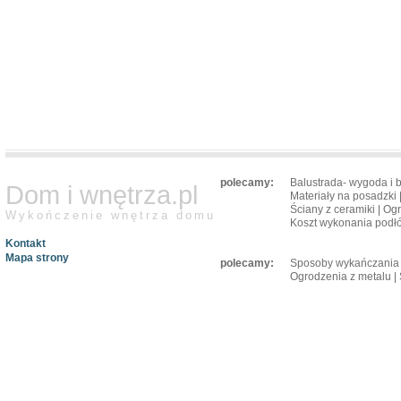
polecamy:
Balustrada- wygoda i 
Dom i wnętrza.pl
Materiały na posadzki
Ściany z ceramiki
|
Ogr
Wykończenie wnętrza domu
Koszt wykonania podł
Kontakt
Mapa strony
polecamy:
Sposoby wykańczania 
Ogrodzenia z metalu
|