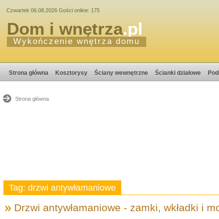
Czwartek 06.08.2026 Gości online: 175
Dom i wnętrza
.pl
Wykończenie wnętrza domu
Strona główna
Kosztorysy
Ściany wewnętrzne
Ścianki działowe
Pod
Strona główna
Tag: drzwi antywłamaniowe
Drzwi antywłamaniowe - zamki, wkładki i m