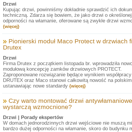
Drzwi
Kupując drzwi, powinniśmy dokładnie sprawdzić ich doku
techniczną. Zdarza się bowiem, że jako drzwi o określonej
odporności na włamanie, oferowane są zwykłe drzwi wzmo
{więcej}
Pionierski moduł Maco Protect w drzwiach f
Drutex
Drzwi
Firma Drutex z początkiem listopada br. wprowadziła now
modułową koncepcję zamków drzwiowych PROTECT.
Zaproponowane rozwiązanie będące wynikiem współpracy 
DRUTEX oraz Maco stanowi całkowitą nowość na polskim
ustanawiając nowe standardy
{więcej}
Czy warto montować drzwi antywłamaniowe
wystarczą wzmocnione?
Drzwi
| Porady ekspertów
W domach jednorodzinnych drzwi wejściowe nie muszą m
bardzo dużej odporności na włamanie, skoro do budynku 