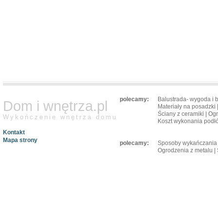
polecamy:
Balustrada- wygoda i 
Dom i wnętrza.pl
Materiały na posadzki
Ściany z ceramiki
|
Ogr
Wykończenie wnętrza domu
Koszt wykonania podł
Kontakt
Mapa strony
polecamy:
Sposoby wykańczania 
Ogrodzenia z metalu
|