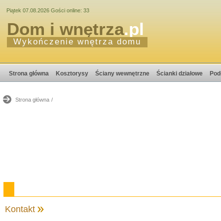
Piątek 07.08.2026 Gości online: 33
Dom i wnętrza
.pl
Wykończenie wnętrza domu
Strona główna
Kosztorysy
Ściany wewnętrzne
Ścianki działowe
Pod
Strona główna
/
Kontakt