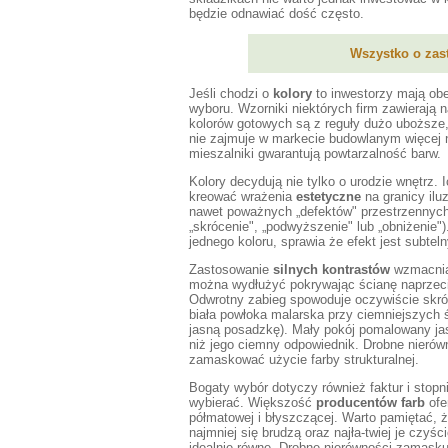
będzie odnawiać dość często.
Wszystko o zas
Jeśli chodzi o
kolory
to inwestorzy mają ob
wyboru. Wzorniki niektórych firm zawierają 
kolorów gotowych są z reguły dużo uboższe,
nie zajmuje w markecie budowlanym więcej n
mieszalniki gwarantują powtarzalność barw.
Kolory decydują nie tylko o urodzie wnętrz.
kreować wrażenia
estetyczne
na granicy ilu
nawet poważnych „defektów" przestrzennych
„skrócenie", „podwyższenie" lub „obniżenie")
jednego koloru, sprawia że efekt jest subtel
Zastosowanie
silnych kontrastów
wzmacnia 
można wydłużyć pokrywając ścianę naprzeciw
Odwrotny zabieg spowoduje oczywiście skróce
biała powłoka malarska przy ciemniejszych 
jasną posadzkę). Mały pokój pomalowany ja
niż jego ciemny odpowiednik. Drobne nieró
zamaskować użycie farby strukturalnej.
Bogaty wybór dotyczy również faktur i stopn
wybierać. Większość
producentów farb
ofe
półmatowej i błyszczącej. Warto pamiętać, ż
najmniej się brudzą oraz najła-twiej je czyś
idealnie równe. Drobne nierówności zamasku