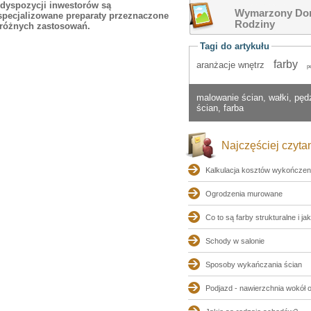
dyspozycji inwestorów są
Wymarzony Dom
pecjalizowane preparaty przeznaczone
Rodziny
różnych zastosowań.
Tagi do artykułu
farby
aranżacje wnętrz
p
malowanie ścian, wałki, pędz
ścian, farba
Najczęściej czyta
Kalkulacja kosztów wykończen
Ogrodzenia murowane
Co to są farby strukturalne i jak
Schody w salonie
Sposoby wykańczania ścian
Podjazd - nawierzchnia wokół 