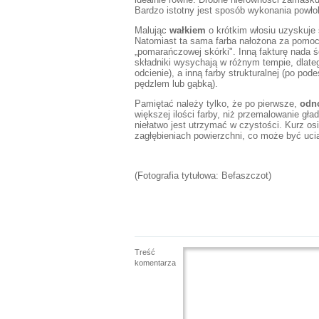
Bardzo istotny jest sposób wykonania powłok
Malując
wałkiem
o krótkim włosiu uzyskuje 
Natomiast ta sama farba nałożona za pomocą
„pomarańczowej skórki". Inną fakturę nada ś
składniki wysychają w różnym tempie, dlate
odcienie), a inną farby strukturalnej (po po
pędzlem lub gąbką).
Pamiętać należy tylko, że po pierwsze,
odn
większej ilości farby, niż przemalowanie gła
niełatwo jest utrzymać w czystości. Kurz o
zagłębieniach powierzchni, co może być ucią
(Fotografia tytułowa: Befaszczot)
Treść
komentarza