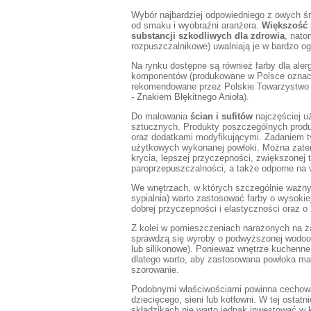
Wybór najbardziej odpowiedniego z owych ś
od smaku i wyobraźni aranżera.
Większość 
substancji
szkodliwych dla zdrowia
, nato
rozpuszczalnikowe) uwalniają je w bardzo ogr
Na rynku dostępne są również farby dla alerg
komponentów (produkowane w Polsce oznac
rekomendowane przez Polskie Towarzystwo A
- Znakiem Błękitnego Anioła).
Do malowania
ścian i sufitów
najczęściej u
sztucznych. Produkty poszczególnych produ
oraz dodatkami modyfikującymi. Zadaniem ty
użytkowych wykonanej powłoki. Można zatem
krycia, lepszej przyczepności, zwiększonej t
paroprzepuszczalności, a także odporne na 
We wnętrzach, w których szczególnie ważny
sypialnia) warto zastosować farby o wysokie
dobrej przyczepności i elastyczności oraz o 
Z kolei w pomieszczeniach narażonych na zaw
sprawdzą się wyroby o podwyższonej wodoodp
lub silikonowe). Ponieważ wnętrze kuchenne
dlatego warto, aby zastosowana powłoka mal
szorowanie.
Podobnymi właściwościami powinna cechowa
dziecięcego, sieni lub kotłowni. W tej ostatn
składzikach nie warto jednak inwestować w 