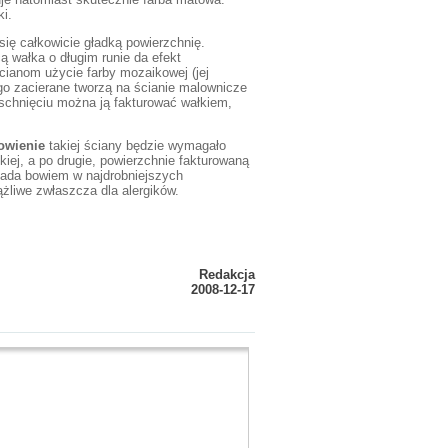
i.
się całkowicie gładką powierzchnię.
 wałka o długim runie da efekt
cianom użycie farby mozaikowej (jej
go zacierane tworzą na ścianie malownicze
deschnięciu można ją fakturować wałkiem,
owienie
takiej ściany będzie wymagało
dkiej, a po drugie, powierzchnie fakturowaną
siada bowiem w najdrobniejszych
żliwe zwłaszcza dla alergików.
Redakcja
2008-12-17