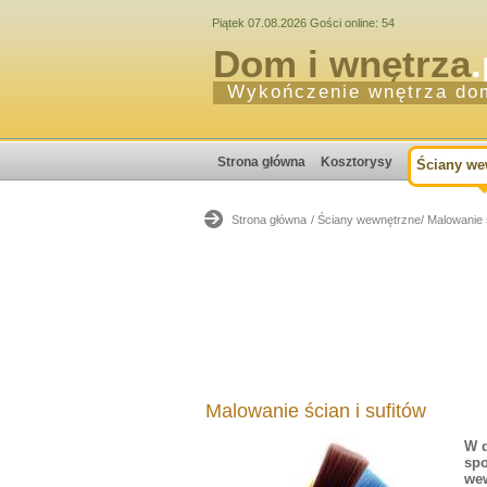
Piątek 07.08.2026 Gości online: 54
Dom i wnętrza
.
Wykończenie wnętrza do
Strona główna
Kosztorysy
Ściany we
Strona główna
/ Ściany wewnętrzne
/ Malowanie 
Malowanie ścian i sufitów
W d
spo
wew