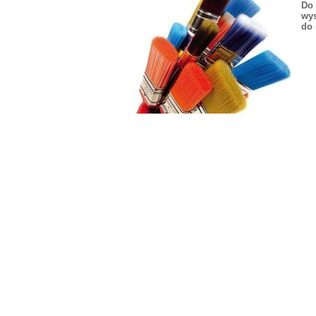
Do 
wys
do 