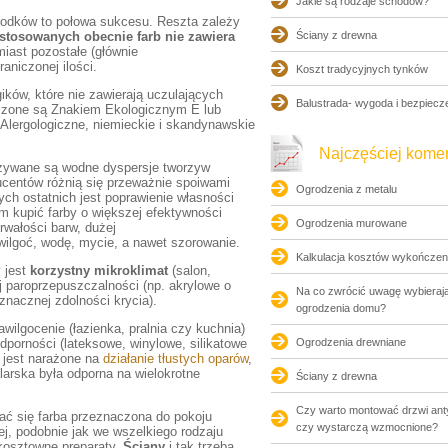
Jakie są rodzaje schodów?
rodków to połowa sukcesu. Reszta zależy
stosowanych obecnie farb nie zawiera
Ściany z drewna
miast pozostałe (głównie
aniczonej ilości.
Koszt tradycyjnych tynków
ików, które nie zawierają uczulających
Balustrada- wygoda i bezpiecz
zone są Znakiem Ekologicznym E lub
lergologiczne, niemieckie i skandynawskie
Najczęściej kom
żywane są wodne dyspersje tworzyw
centów różnią się przeważnie spoiwami
Ogrodzenia z metalu
ch ostatnich jest poprawienie własności
 kupić farby o większej efektywności
Ogrodzenia murowane
rwałości barw, dużej
wilgoć, wodę, mycie, a nawet szorowanie.
Kalkulacja kosztów wykończen
 jest
korzystny mikroklimat
(salon,
j paroprzepuszczalności (np. akrylowe o
Na co zwrócić uwagę wybierają
znacznej zdolności krycia).
ogrodzenia domu?
ilgocenie (łazienka, pralnia czy kuchnia)
orności (lateksowe, winylowe, silikatowe
Ogrodzenia drewniane
 jest narażone na
działanie tłustych oparów
,
arska była odporna na wielokrotne
Ściany z drewna
Czy warto montować drzwi an
ć się farba przeznaczona do pokoju
czy wystarczą wzmocnione?
iej, podobnie jak we wszelkiego rodzaju
kosztowne preparaty.
Ściany
i tak trzeba