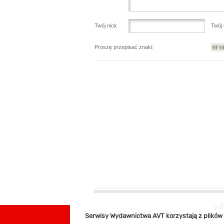
Twój nick
Twój 
Proszę przepisać znaki:
pol
Dom i wnętrza.pl
Serwisy Wydawnictwa AVT korzystają z plików