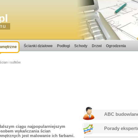
pl
mu
Ścianki działowe
Podłogi
Schody
Drzwi
Ogrodzenia
wnętrzne
ścian i sufitów
ABC budowlan
alszym ciągu najpopularniejszym
Porady eksper
sobem wykańczania ścian
nętrznych jest malowanie ich farbami.