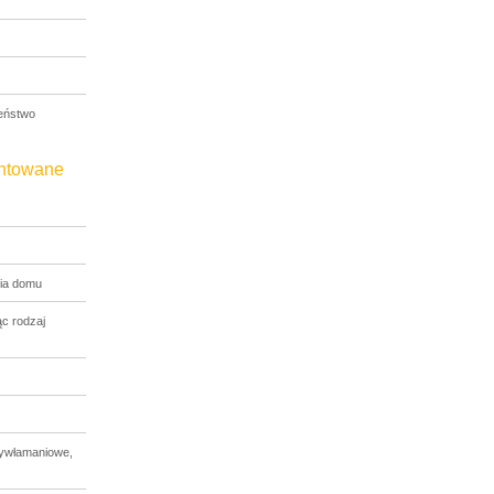
eństwo
entowane
ia domu
c rodzaj
tywłamaniowe,