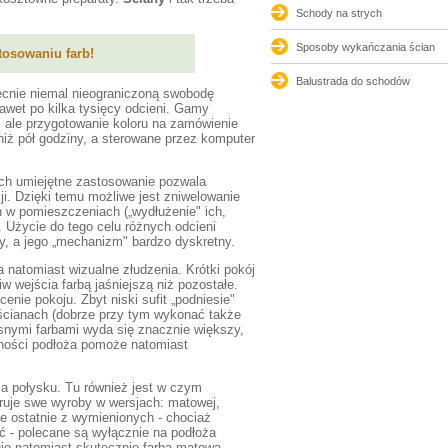
Schody na strych
Sposoby wykańczania ścian
tosowaniu farb!
Balustrada do schodów
ecnie niemal nieograniczoną swobodę
nawet po kilka tysięcy odcieni. Gamy
 ale przygotowanie koloru na zamówienie
iż pół godziny, a sterowane przez komputer
 Ich umiejętne zastosowanie pozwala
zji. Dzięki temu możliwe jest zniwelowanie
 w pomieszczeniach („wydłużenie" ich,
. Użycie do tego celu różnych odcieni
ny, a jego „mechanizm" bardzo dyskretny.
natomiast wizualne złudzenia. Krótki pokój
 wejścia farbą jaśniejszą niż pozostałe.
nie pokoju. Zbyt niski sufit „podniesie"
ścianach (dobrze przy tym wykonać także
snymi farbami wyda się znacznie większy,
wności podłoża pomoże natomiast
ia połysku. Tu również jest w czym
ruje swe wyroby w wersjach: matowej,
e ostatnie z wymienionych - chociaż
cić - polecane są wyłącznie na podłoża
je natomiast skutecznie farba matowa.