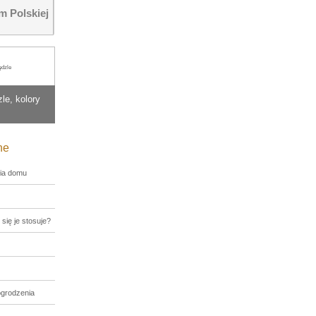
 Polskiej
ędzle
le, kolory
ne
ia domu
 się je stosuje?
ogrodzenia