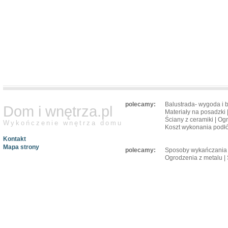
polecamy:
Balustrada- wygoda i 
Dom i wnętrza.pl
Materiały na posadzki
Ściany z ceramiki
|
Ogr
Wykończenie wnętrza domu
Koszt wykonania podł
Kontakt
Mapa strony
polecamy:
Sposoby wykańczania 
Ogrodzenia z metalu
|