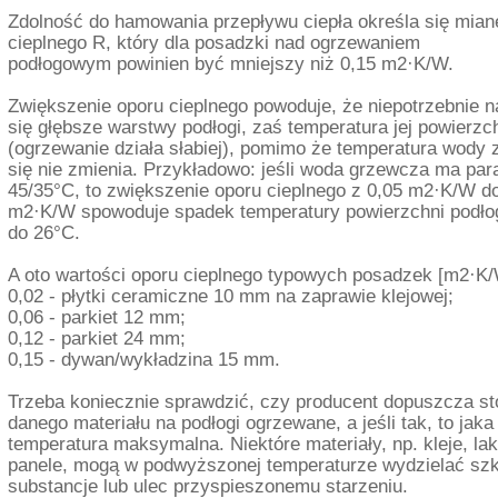
Zdolność do hamowania przepływu ciepła określa się mia
cieplnego R, który dla posadzki nad ogrzewaniem
podłogowym powinien być mniejszy niż 0,15 m2·K/W.
Zwiększenie oporu cieplnego powoduje, że niepotrzebnie 
się głębsze warstwy podłogi, zaś temperatura jej powierzc
(ogrzewanie działa słabiej), pomimo że temperatura wody z
się nie zmienia. Przykładowo: jeśli woda grzewcza ma par
45/35°C, to zwiększenie oporu cieplnego z 0,05 m2·K/W d
m2·K/W spowoduje spadek temperatury powierzchni podło
do 26°C.
A oto wartości oporu cieplnego typowych posadzek [m2·K/
0,02 - płytki ceramiczne 10 mm na zaprawie klejowej;
0,06 - parkiet 12 mm;
0,12 - parkiet 24 mm;
0,15 - dywan/wykładzina 15 mm.
Trzeba koniecznie sprawdzić, czy producent dopuszcza s
danego materiału na podłogi ogrzewane, a jeśli tak, to jaka 
temperatura maksymalna. Niektóre materiały, np. kleje, lak
panele, mogą w podwyższonej temperaturze wydzielać szk
substancje lub ulec przyspieszonemu starzeniu.