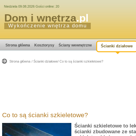
Niedziela 09.08.2026 Gości online: 20
Dom i wnętrza
.pl
Wykończenie wnętrza domu
Strona główna
Kosztorysy
Ściany wewnętrzne
Ścianki działowe
Strona główna
/ Ścianki działowe
/ Co to są ścianki szkieletowe?
Co to są ścianki szkieletowe?
Ścianki szkieletowe to le
ścianki zbudowane ze st