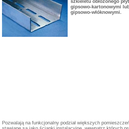
szkieletu obłożonego pły
gipsowo-kartonowymi lu
gipsowo-włóknowymi.
Pozwalają na funkcjonalny podział większych pomieszczeń
stawiane są jako ścianki instalacyjne, wewnątrz których p