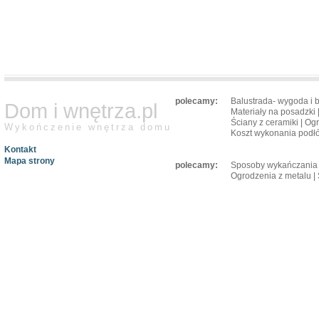
polecamy:
Balustrada- wygoda i 
Dom i wnętrza.pl
Materiały na posadzki
Ściany z ceramiki
|
Ogr
Wykończenie wnętrza domu
Koszt wykonania podł
Kontakt
Mapa strony
polecamy:
Sposoby wykańczania 
Ogrodzenia z metalu
|