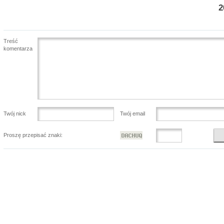
2
Treść
komentarza
Twój nick
Twój email
Proszę przepisać znaki: