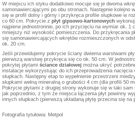
W miejscu ich styku dodatkowo mocuje się je dwoma wkrę
samonawiercającymi po obu stronach. Następnie kolejno 
się w profil dolny i górny i przykręca profile słupkowe w ro
co 60 cm. Pokrycie z
płyt gipsowo-kartonowych
wykonuj
najpierw jednostronnie, po ich przycięciu na wymiar ok. 1 
mniejszy niż wysokość pomieszczenia. Do przykręcania p
się samonawiercających wkrętów rozmieszczonych w ods
ok. 20 cm.
Jeśli przewidujemy pokrycie ściany dwiema warstwami płyt
pierwszą warstwę przykręca się co ok. 50 cm. W jednostr
pokrytej płytami
ściance działowej
można ukryć potrzebn
instalacje wykorzystując do ich przeprowadzenia nacięcia
słupkach. Następny etap to wypełnienie przestrzeni miedz
słupkami wełną mineralną o grubości 4 cm (dla profili 50 m
Pokrycie płytami z drugiej strony wykonuje się w taki sam
jak poprzednio, z tym że miejsca łączenia płyt powinny w
innych słupkach (pierwszą układaną płytę przecina się na p
Fotografia tytułowa: Metpol