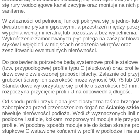
się rury wodociągowe kanalizacyjne oraz montuje na nich 
sanitarne.
W zależności od pełnionej funkcji pokrywa się je jedno- lub
dwustronnie płytami gipsowymi, a przestrzeń między pos
wypełnia wełną mineralną lub pozostawia bez wypełnienia.
Wykończenie zamocowanych płyt polega na zaszpachlowan
styków i wgłębień w miejscach osadzenia wkrętów oraz
zeszlifowaniu ewentualnych nierówności.
Do postawienia potrzebne będą systemowe profile stalowe
(tzw. przypodłogowe) profile typu C (słupkowe) oraz profile
drzwiowe o zwiększonej grubości blachy. Zależnie od przyj
grubości ściany ich szerokość może wynosić 50, 75 lub 1
Standardowo wykorzystuje się profile o szerokości 50 mm
rozpoczyna przycięcie profili U na odpowiednią długość.
Od spodu profili przyklejana jest elastyczna taśma brzego
zabezpiecza przed przenoszeniem drgań na
ściankę szki
niweluje nierówności podłoża. Wzdłuż wyznaczonych linii 
podłodze i suficie, kołkami rozporowymi mocuje się przyg
profile. W podobny sposób mocuje się do ścian skrajne prof
słupkowe C wstawione końcami w profil w podłodze i na suf